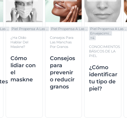
as ...
Piel Propensa A Las ...
Piel Propensa A Las ...
Piel Propensa A Las ...
Envejecimi...
¿Ha Oído
Consejos Para
+
4
Hablar Del
Las Manchas
Maskne?
Por Granos
CONOCIMIENTOS
BÁSICOS DE LA
PIEL
Cómo
Consejos
lidiar con
para
¿Cómo
el
prevenir
identificar
maskne
o reducir
tes
tu tipo de
granos
piel?