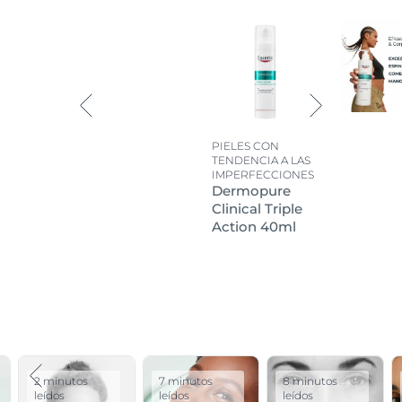
PIELES CON
TENDENCIA A LAS
IMPERFECCIONES
Dermopure
Clinical Triple
Action 40ml
2 minutos
7 minutos
8 minutos
leídos
leídos
leídos