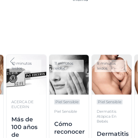
10 minutos
11 minutos
8 minutos
leídos
leídos
leídos
ACERCA DE
Piel Sensible
Piel Sensible
EUCERIN
Piel Sensible
Dermatitis
Atópica En
Más de
Bebés
Cómo
100 años
reconocer
Dermatitis
de