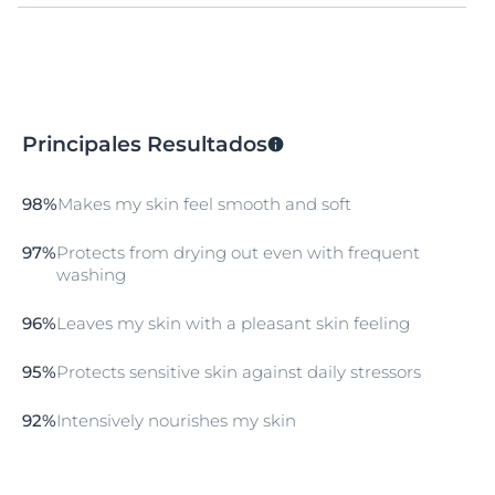
Eucerin pH5 Aceite de Ducha ha sido especialmente
desarrollado para las necesidades de la piel sensible.
Su combinación única de buffer citrato pH5 y
surfactantes extra suaves protegen la enzimas propias
de la piel. La reposición intensiva de los lípidos deja en
Principales Resultados
la piel una sensación suave como la seda, y evita su
resecamiento, incluso después de la ducha.
98%
Makes my skin feel smooth and soft
97%
Protects from drying out even with frequent
washing
96%
Leaves my skin with a pleasant skin feeling
95%
Protects sensitive skin against daily stressors
92%
Intensively nourishes my skin