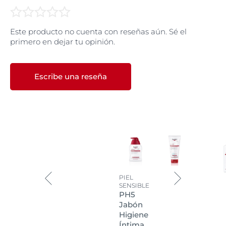
materiales (como las que presenta la piel o las propias
partículas de suciedad) reduciendo la tensión
superficial para facilitar la eliminación, por ejemplo, de
Este producto no cuenta con reseñas aún. Sé el
las partículas de suciedad.
primero en dejar tu opinión.
Los productos de higiene de la piel de Eucerin
contienen unos tensioactivos y surfactantes suaves
que exhiben una excelente compatibilidad de la piel,
Escribe una reseña
tal y como está documentado en amplios estudios
clínicos.
PIEL
SENSIBLE
PH5
Jabón
Higiene
Íntima