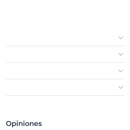
Los surfactantes o tensioactivos son agentes de
limpieza activos, que también se denominan
sustancias con tensión superficial. Son compuestos
orgánicos que influyen en la adhesión de las moléculas
Opiniones
sobre las superficies de contacto de diversos