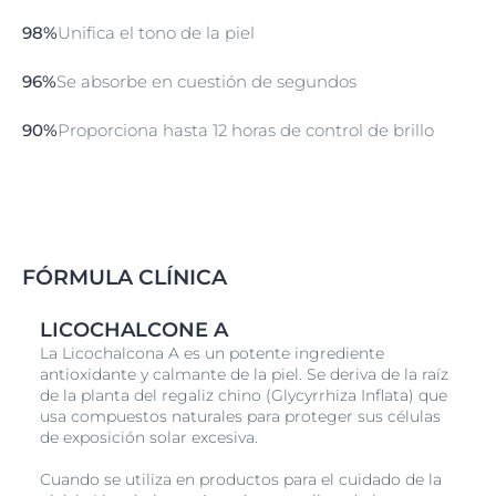
causados por los rayos UV y la luz HEVIS, y el Ácido
Glicirretínico que favorece el mecanismo de
98%
Unifica el tono de la piel
reparación del ADN propio de la piel.
Los pigmentos de color favorecen un tono de piel más
96%
Se absorbe en cuestión de segundos
uniforme y homogéneo. La tecnología Oil Control, con
L-
Carnitina
y pigmentos que absorben los lípidos, da a
90%
Proporciona hasta 12 horas de control de brillo
la piel una apariencia seca al tacto de inmediato y un
efecto antibrillo duradero por hasta 12 horas.
Eucerin Sun Face Oil Control FPS50+ Tono Medio no
está perfumado y tiene una textura ultraligera y no
grasa. Los estudios clínicos y dermatológicos
demuestran la buena tolerabilidad de la piel en las
FÓRMULA CLÍNICA
pieles sensibles y propensas al acné.
LICOCHALCONE A
La Licochalcona A es un potente ingrediente
antioxidante y calmante de la piel. Se deriva de la raíz
de la planta del regaliz chino (Glycyrrhiza Inflata) que
usa compuestos naturales para proteger sus células
de exposición solar excesiva.
Cuando se utiliza en productos para el cuidado de la