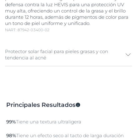
defensa contra la luz HEVIS para una protección UV
muy alta, ofreciendo un control de la grasa y el brillo
durante 12 horas, además de pigmentos de color para
un tono de piel uniforme y unificado.
NART: 87942-03400-02
Protector solar facial para pieles grasas y con
tendencia al acné
La luz ultravioleta es la principal causa de los daños en
la piel provocados por el sol, pero la luz visible de alta
energía (HEVIS) también puede inducir radicales libres
que causan más estrés en la piel.
Sun Face Oil Control FPS50+ Tono Medio es un
Principales Resultados
protector solar facial con color para pieles grasas y con
tendencia al acné. La Tecnología Espectral Avanzada
combina filtros UVA y UVB de banda ancha y
99%
Tiene una textura ultraligera
fotoestables para una protección UV muy alta con la
Licochalcona A para neutralizar los radicales libres
98%
Tiene un efecto seco al tacto de larga duración