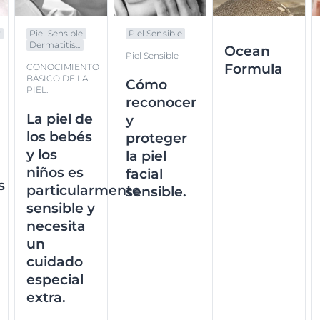
r
Piel Sensible
Piel Sensible
Dermatitis...
Ocean
Piel Sensible
Formula
CONOCIMIENTO
BÁSICO DE LA
Cómo
PIEL.
reconocer
La piel de
y
los bebés
proteger
y los
la piel
niños es
facial
s
particularmente
sensible.
sensible y
necesita
un
cuidado
especial
extra.