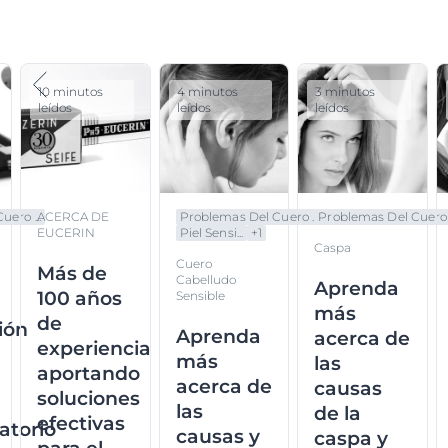
10 minutos
4 minutos
3 minutos
leídos
leídos
leídos
ero ...
ACERCA DE
Problemas Del Cuero ...
Problemas Del Cuero .
EUCERIN
Piel Sensi...
+
1
Caspa
Cuero
Más de
Cabelludo
Aprenda
100 años
Sensible
más
de
ión
Aprenda
acerca de
experiencia
más
las
aportando
acerca de
causas
soluciones
las
de la
efectivas
atorio
causas y
caspa y