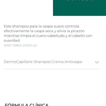
Este shampoo para la caspa suave controla
efectivamente la caspa seca y alivia la picazón
mientras limpia el cuero cabelludo y el cabello con
suavidad.
NART: 69655-03400-24
DermoCapillaire Shampoo Crema Anticaspa
Eucerin DermoCapillaire Shampoo Crema Anticaspa
está especialmente diseñado para la caspa seca.
Limpia con suavidad el cuero cabelludo y el cabello de
las escamas blancas y reduce y controla la caspa
efectivamente. Su fórmula suave calma el cuero
cabelludo y reduce la picazón desde el primer lavado,
mientras que los agentes acondicionadores especiales
FÓRMULA CLÍNICA