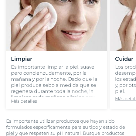
Limpiar
Cuidar
Es importante limpiar la piel, suave
Los prod
pero concienzudamente, por la
desempe
mañana y por la noche. Dado que la
los esta
piel produce sebo a medida que se
y, por ot
regenera durante toda la noche, la
piel.
limpieza cada mañana elimina este
Más detal
Más detalles
sebo y asegura que su piel esté lista
para la protección y el cuidado. Por la
noche, la limpieza eliminará la
Es importante utilizar productos que hayan sido
suciedad, el sudor, el sebo, el
formulados específicamente para su
tipo y estado de
maquillaje y la protección solar y
piel
y que respeten su pH natural. Busque productos
preparará su piel para captar los