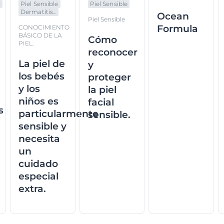
r
Piel Sensible
Piel Sensible
Dermatitis...
Ocean
Piel Sensible
Formula
CONOCIMIENTO
BÁSICO DE LA
Cómo
PIEL.
reconocer
La piel de
y
los bebés
proteger
y los
la piel
niños es
facial
s
particularmente
sensible.
sensible y
necesita
un
cuidado
especial
extra.