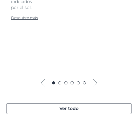
inducidos
por el sol.
Descubre más
.
Ver todo