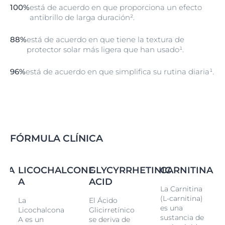
100%
está de acuerdo en que proporciona un efecto
antibrillo de larga duración².
88%
está de acuerdo en que tiene la textura de
protector solar más ligera que han usado¹.
96%
está de acuerdo en que simplifica su rutina diaria¹.
FÓRMULA CLÍNICA
INA
LICOCHALCONE
GLYCYRRHETINIC
CARNITINA
A
ACID
La Carnitina
(L-carnitina)
La
El Ácido
es una
Licochalcona
Glicirretínico
sustancia de
A es un
se deriva de