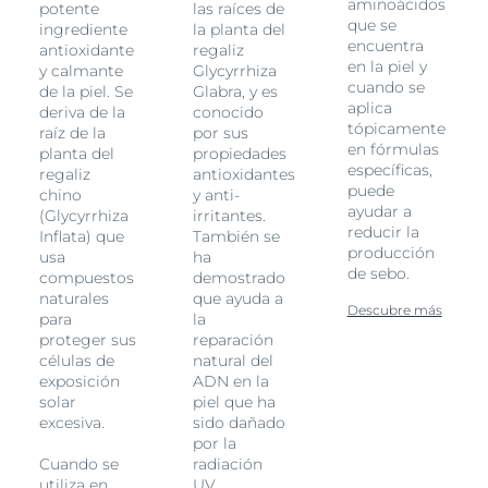
aminoácidos
potente
las raíces de
que se
ingrediente
la planta del
encuentra
antioxidante
regaliz
en la piel y
y calmante
Glycyrrhiza
cuando se
de la piel. Se
Glabra, y es
aplica
deriva de la
conocido
tópicamente
raíz de la
por sus
en fórmulas
planta del
propiedades
específicas,
regaliz
antioxidantes
puede
chino
y anti-
ayudar a
(Glycyrrhiza
irritantes.
reducir la
Inflata) que
También se
producción
usa
ha
de sebo.
compuestos
demostrado
naturales
que ayuda a
Descubre más
para
la
proteger sus
reparación
células de
natural del
exposición
ADN en la
solar
piel que ha
excesiva.
sido dañado
por la
Cuando se
radiación
utiliza en
UV.