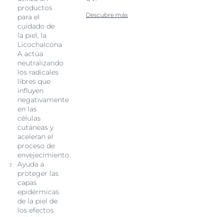
productos
Descubre más
para el
cuidado de
la piel, la
Licochalcona
A actúa
neutralizando
los radicales
libres que
influyen
negativamente
en las
células
cutáneas y
aceleran el
proceso de
envejecimiento.
ente
Ayuda a
proteger las
es
capas
epidérmicas
de la piel de
los efectos