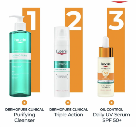
Además, ofrece un acabado invisible, no graso y cero
pegajoso, para que te sientas cómoda, fresca y
protegida durante todo el día. Es idea como primer de
maquillaje