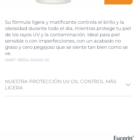
Su fórmula ligera y matificante controla el brillo y la
oleosidad durante todo el día, mientras protege tu piel
de los rayos UV y la contaminación. Ideal para piel
sensible o con imperfecciones, con un acabado no
graso y cero pegajoso que se siente tan bien como se
ve.
NART: 99554-03400-00
NUESTRA PROTECCIÓN UV OIL CONTROL MÁS
LIGERA
El Oil Control Uv Serum protege eficazmente contra
los rayos UV, UVA y la contaminación, ayudando a
prevenir el daño diario mientras mantiene tu piel sana
y equilibrada. Su textura ligera y matificante controla
la oleosidad y el brillo sin obstruir los poros, siendo
ideal para piel sensible o propensa a imperfecciones.