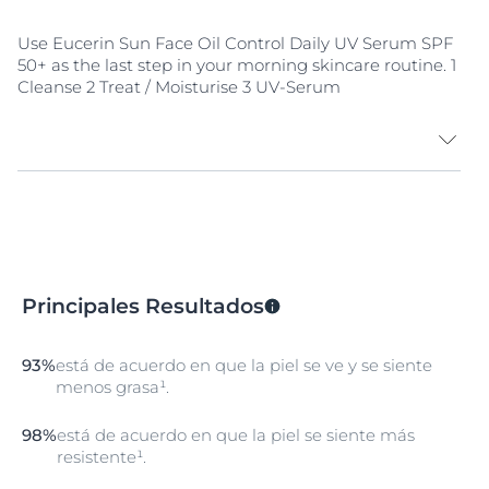
Use Eucerin Sun Face Oil Control Daily UV Serum SPF
50+ as the last step in your morning skincare routine. 1
Cleanse 2 Treat / Moisturise 3 UV-Serum
SHAKE
Shake well before use.
APPLY
Principales Resultados
Apply to a clean, dry face, neck and décolleté. Gently
massage until fully absorbed and avoid contact with
the eyes.
93%
está de acuerdo en que la piel se ve y se siente
menos grasa¹.
REAPPLY
Reapply frequently, especially after swimming,
98%
está de acuerdo en que la piel se siente más
perspiring or toweling to maintain the original
resistente¹.
protection.