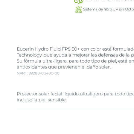
Sistema de filtro UV sin Octo
Eucerin Hydro Fluid FPS 50+ con color está formula
Technology, que ayuda a mejorar las defensas de la pie
Su fórmula ultra-ligera, para todo tipo de piel, está 
antioxidantes que previenen el daño solar.
NART: 99280-03400-00
Protector solar facial líquido ultraligero para todo tip
incluso la piel sensible.
1. Protección UVB y UVA: Nuestra fórmula ofrece una 
reduciendo el riesgo de daño solar. 2. Defensa contra 
Eucerin Hydro Fluid FPS 50+ con color previene el e