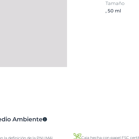
Tamaño
, 50 ml
Medio Ambiente
Caja hecha con papel FSC certi
ún la definición de la PNUMA)