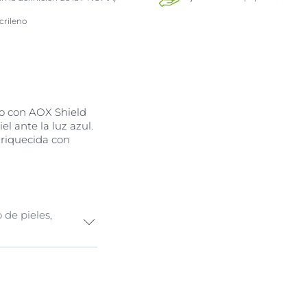
crileno
do con AOX Shield
l ante la luz azul.
enriquecida con
o de pieles,
defensa eficaz,
la Luz Azul:
nvejecimiento