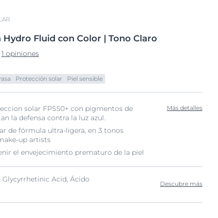
LAR
n
Hydro Fluid con
Color | Tono Claro
1 opiniones
rasa
Protección solar
Piel sensible
teccion solar FPS50+ con pigmentos de
Más detalles
n la defensa contra la luz azul.
ar de fórmula ultra-ligera, en 3 tonos
make-up artists
nir el envejecimiento prematuro de la piel
 Glycyrrhetinic Acid, Ácido
Descubre más