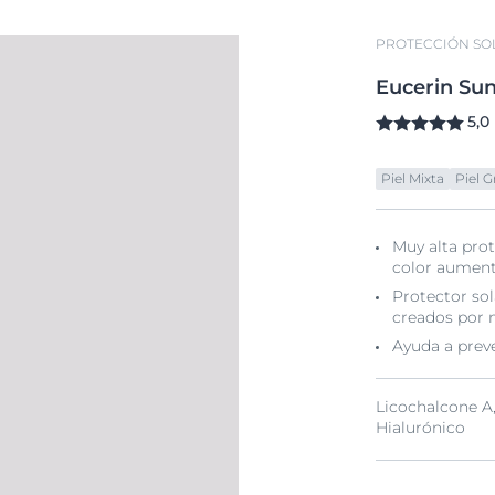
PROTECCIÓN SO
Eucerin
Su
5,0
Piel Mixta
Piel G
Muy alta pro
color aumenta
Protector sol
creados por 
Ayuda a preve
Licochalcone A,
Hialurónico