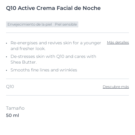
Q10
Active
Crema Facial de
Noche
Envejecimiento de la piel
Piel sensible
Re-energises and revives skin for a younger
Más detalles
and fresher look.
De-stresses skin with Q10 and cares with
Shea Butter.
Smooths fine lines and wrinkles
Q10
Descubre más
Tamaño
50 ml