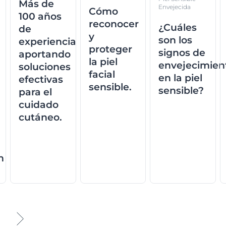
Más de
Envejecida
Cómo
100 años
reconocer
¿Cuáles
de
y
son los
experiencia
proteger
signos de
aportando
la piel
envejecimien
soluciones
facial
en la piel
efectivas
sensible.
sensible?
para el
cuidado
cutáneo.
n