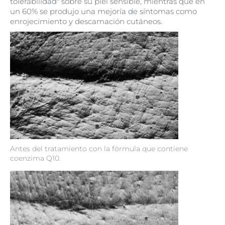
tolerabilidad" sobre su piel sensible, mientras que en
un 60% se produjo una mejoría de síntomas como
enrojecimiento y descamación cutáneos.
Antes del tratamiento con la fórmula que contiene
coenzima Q10.