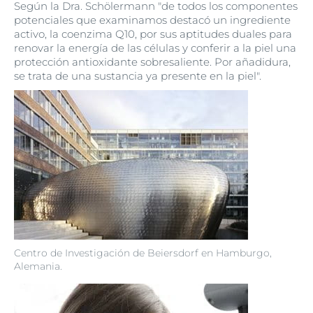
Según la Dra. Schölermann "de todos los componentes
potenciales que examinamos destacó un ingrediente
activo, la coenzima Q10, por sus aptitudes duales para
renovar la energía de las células y conferir a la piel una
protección antioxidante sobresaliente. Por añadidura,
se trata de una sustancia ya presente en la piel".
Centro de Investigación de Beiersdorf en Hamburgo,
Alemania.