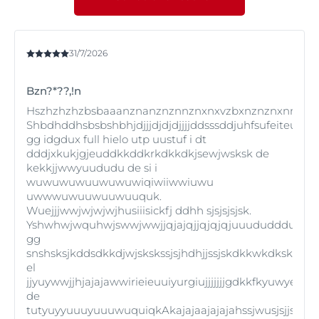
31/7/2026
Bzn?*??,!n
Hszhzhzhzbsbaaanznanznznnznxnxvzbxnznznxnnxnnnh
Shbdhddhsbsbshbhjdjjjdjdjdjjjjddsssddjuhfsufeiteutfu
gg idgdux full hielo utp uustuf i dt
dddjxkukjgjeuddkkddkrkdkkdkjsewjwsksk de
kekkjjwwyuududu de si i
wuwuwuwuuwuwuwiqiwiiwwiuwu
uwwwuwuuwuuwuuquk.
Wuejjjwwjwjwjwjhusiiisickfj ddhh sjsjsjsjsk.
Yshwhwjwquhwjswwjwwjjqjajqjjqjqjqjuuududdduwjw
gg
snshsksjkddsdkkdjwjskskssjsjhdhjjssjskdkkwkdkskk
el
jjyuywwjjhjajajawwirieieuuiyurgiujjjjjjjgdkkfkyuwye
de
tutyuyyuuuyuuuwuquiqkAkajajaajajajahssjwusjsjjsjahhajs