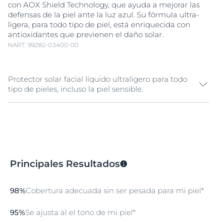
con AOX Shield Technology, que ayuda a mejorar las
defensas de la piel ante la luz azul. Su fórmula ultra-
ligera, para todo tipo de piel, está enriquecida con
antioxidantes que previenen el daño solar.
NART: 99282-03400-00
Protector solar facial líquido ultraligero para todo
tipo de pieles, incluso la piel sensible.
1. Very high UVB, UVA protection 2. Prevents
premature skin aging induced by blue light 3.
Enhances cellular defense against oxidative stress
caused by blue light With Hydro-tech complex, for
immediate moisture & fresh skin feeling. Contains
Principales Resultados
color pigments for an even and unified skin tone with
high coverage. 3 shades available to mix & match your
skin tone, developed with make up artists.
98%
Cobertura adecuada sin ser pesada para mi piel*
95%
Se ajusta al el tono de mi piel*