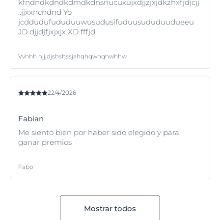
kfndndkdndkdmdkdnsnucuxujxdjjzjxjdkzhxfjdjcjj
..jjxxncndnd Yo
jcddudufududuuwusudusifuduusududuudueeu
JD djjdjfjxjxjx XD fffjd.
Vvhhh hjjjdjshshssjahqhqwhqhwhhw
22/4/2026
Fabian
Me siento bien por haber sido elegido y para
ganar premios
Fabo
Mostrar todos