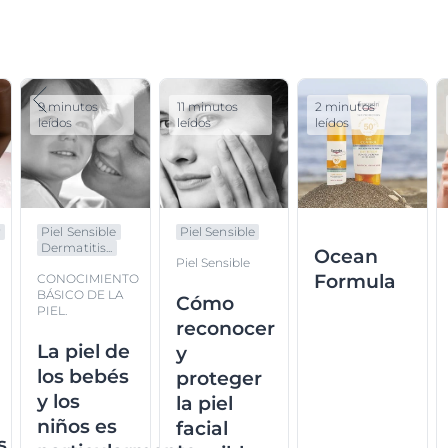
9 minutos
11 minutos
2 minutos
leídos
leídos
leídos
r
Piel Sensible
Piel Sensible
Dermatitis...
Ocean
Piel Sensible
Formula
CONOCIMIENTO
BÁSICO DE LA
Cómo
PIEL.
reconocer
La piel de
y
los bebés
proteger
y los
la piel
niños es
facial
s