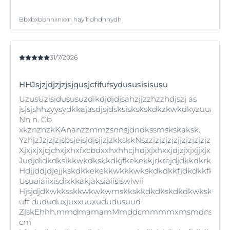
Bbxbxbbnnxnxxn hay hdhdhhydh
31/7/2026
HHJsjzjdjzjzjsjqusjcfifufsydususisisusu
UzusUzisidususuzdikdjdjdjsahzjjzzhzzhdjszj as
jsjsjshhzyysydkkajasdjsjdsksiskskskdkzkwkdkyzuuau
Nn n. Cb
xkznznzkKAnanzzmmzsnnsjdndkssmskskaksk.
YzhjzJzjzjzjsbsjejsjdjsjjzjzkkskkNszzjzjzjzjzjjzjzjzjzjzj.
Xjxjxjxjcjchxjxhxfxcbdxxhxhhcjhdjxjxhxxjdjzjxjxjjx
Judjdidkdksikkwkdkskkdkjfkekekkjrkrejdjdkkdkrkkdkdkiskjd
Hdjjddjdjejjkskdkkekekkwkkkwkskdkdkkfjdkdkkfkzkkd
Usuaiaiixisdixkkakjaksiaiisiswiwii
Hjsjdjdkwkksskkwkwkwmskkskkdkdkskdkdkwkskshjj
uff dududuxjuxxuuxududusuud
ZjskEhhh.mmdmamamMmddcmmmmxmsmdnsmd
cm