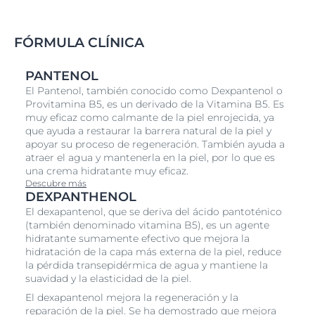
de forma continua con su uso regular.
La crema de noche también contiene Dex
pantenol
-
FÓRMULA CLÍNICA
ingrediente activo que favorece la regeneración
celular de la piel durante la noche; para una piel más
radiante y con un tono más uniforme.
PANTENOL
El Pantenol, también conocido como Dexpantenol o
Provitamina B5, es un derivado de la Vitamina B5. Es
muy eficaz como calmante de la piel enrojecida, ya
que ayuda a restaurar la barrera natural de la piel y
apoyar su proceso de regeneración. También ayuda a
atraer el agua y mantenerla en la piel, por lo que es
una crema hidratante muy eficaz.
Descubre más
DEXPANTHENOL
El dexapantenol, que se deriva del ácido pantoténico
(también denominado vitamina B5), es un agente
hidratante sumamente efectivo que mejora la
hidratación de la capa más externa de la piel, reduce
la pérdida transepidérmica de agua y mantiene la
suavidad y la elasticidad de la piel.
El dexapantenol mejora la regeneración y la
reparación de la piel. Se ha demostrado que mejora