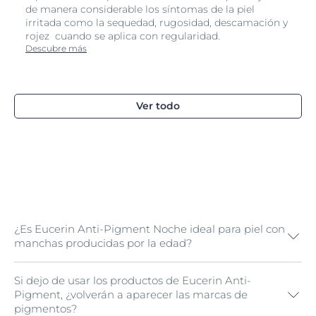
de manera considerable los síntomas de la piel
irritada como la sequedad, rugosidad, descamación y
rojez cuando se aplica con regularidad.
Descubre más
Ver todo
¿Es Eucerin Anti-Pigment Noche ideal para piel con
manchas producidas por la edad?
Si dejo de usar los productos de Eucerin Anti-
Sí. Eucerin Anti-Pigment Noche se puede usar para
Pigment, ¿volverán a aparecer las marcas de
reducir muchos de los distintos tipos de
pigmentos?
hiperpigmentación, entre ellos las
manchas