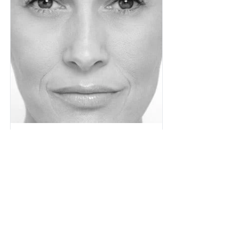
Piel Propensa A Las ...
Envejecimi...
+
4
CONOCIMIENTOS BÁSICOS DE LA PIEL
¿Cómo identificar tu tipo
de piel?