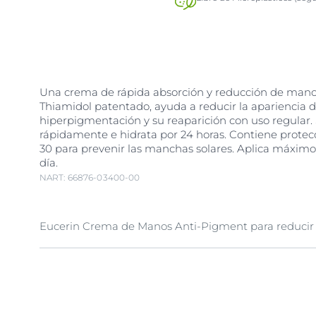
Una crema de rápida absorción y reducción de man
Thiamidol patentado, ayuda a reducir la apariencia
hiperpigmentación y su reaparición con uso regular.
rápidamente e hidrata por 24 horas. Contiene protec
30 para prevenir las manchas solares. Aplica máximo
día.
NART: 66876-03400-00
Eucerin Crema de Manos Anti-Pigment para reduci
La pigmentación de la melanina es producida por lo
que dan color a la piel y es la propia de nuestra piel
los rayos UV. Sin embargo, la sobre-producción de Me