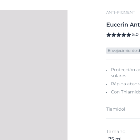
ANTI-PIGMENT
Eucerin
Ant
5,0
Envejecimiento de
Protección a
solares
Rápida absor
Con Thiamido
Tiamidol
Tamaño
, 75 ml