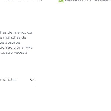
chas de manos con
 de manchas de
 Se absorbe
ción adicional FPS
 cuatro veces al
r manchas
s Melanocitos
 para proteger de
lanina y su