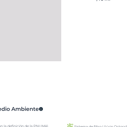
Medio Ambiente
ún la definición de la PNUMA)
Sistema de filtro UV sin Octocri