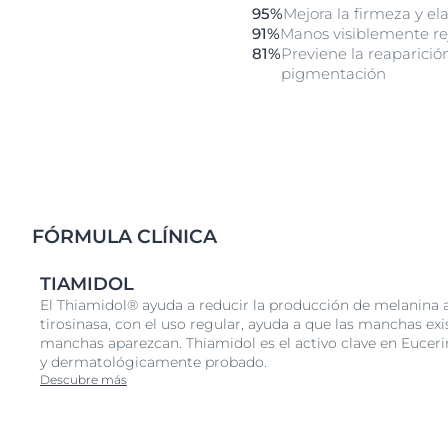
del producto por dos semanas:
95%
Mejora la firmeza y ela
Después de 2 semanas
91%
Manos visiblemente re
81%
Previene la reaparici
Después de 4 semanas
pigmentación
Mejora la firmeza y elasticidad de la piel
98% 95%
Da hidratación intensa 97% 95%
Manos visiblemente rejuvenecidas 91% 91%
Da una piel pareja 95% 94%
Previene la reaparición de manchas de pigmentac
FÓRMULA CLÍNICA
82%
TIAMIDOL
81%
El Thiamidol® ayuda a reducir la producción de melanina a
1 Beiersdorf AG, PiU, Italia, Septiembre 2020
tirosinasa, con el uso regular, ayuda a que las manchas e
Propiedades
manchas aparezcan. Thiamidol es el activo clave en Euceri
y dermatológicamente probado.
Rápida absorción
Descubre más
Fragancia leve
No grasa