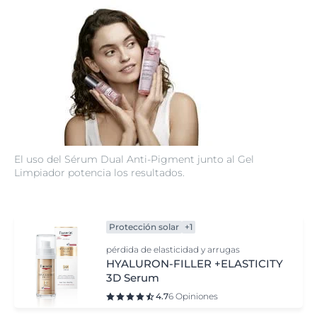
El uso del Sérum Dual Anti-Pigment junto al Gel
Limpiador potencia los resultados.
Protección solar
+1
pérdida de elasticidad y arrugas
HYALURON-FILLER +ELASTICITY
3D Serum
4.7
6 Opiniones