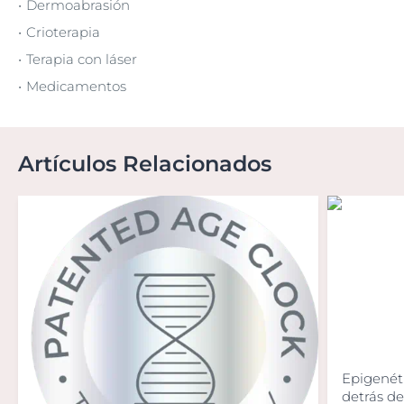
Dermoabrasión
Crioterapia
Terapia con láser
Medicamentos
Artículos Relacionados
Epigenéti
detrás de