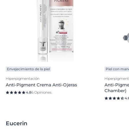
Envejecimiento de la piel
Piel con man
Hiperpigmentación
Hiperpigment
Anti-Pigment Crema Anti-Ojeras
Anti-Pigme
Chamber)
4.8
6 Opiniones
4.
Eucerin