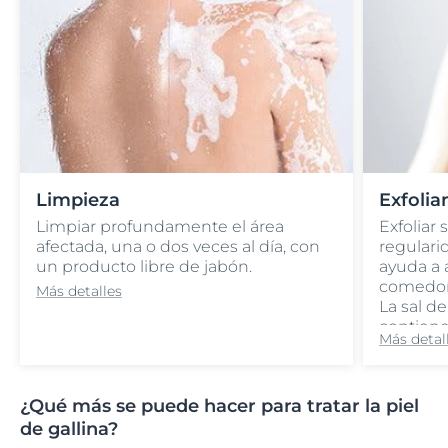
Limpieza
Exfolia
Limpiar profundamente el área
Exfoliar
afectada, una o dos veces al día, con
regularid
un producto libre de jabón.
ayuda a a
comedon
Más detalles
La sal d
contiene
Más detal
leche pu
para la 
para el r
¿Qué más se puede hacer para tratar la piel
moderaci
para no i
de gallina?
empeorar