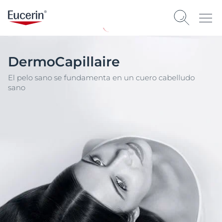
DermoCapillaire
El pelo sano se fundamenta en un cuero cabelludo
sano