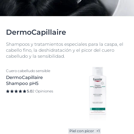
DermoCapillaire
Shampoos y tratamientos especiales para la caspa, el
cabello fino, la deshidratación y el picor del cuero
cabelludo y la sensibilidad.
Cuero cabelludo sensible
DermoCapillaire
Shampoo pH5
5.0
2 Opiniones
Piel con picor
+1