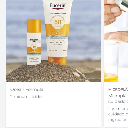
Ocean Formula
MICROPLÁ
Microplás
2 minutos leídos
cuidado d
Los micro
cuidado p
ingredien