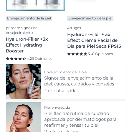
Envejecimiento de la piel
Envejecimiento de la piel
primero signos del
Arrugas
envejecimiento
Hyaluron-Filler + 3x
Hyaluron-Filler +3x
Effect Crema Facial de
Effect Hydrating
Día para Piel Seca FPS15
Booster
5.0
1 Opiniones
4.2
9 Opiniones
Envejecimiento de la piel
Signos del envejecimiento de la
piel: causas, cuidados y consejos
4 minutos leídos
Piel envejecida
Piel flácida: rutina de cuidado
aprobada por dermatólogos para
reafirmar y tensar tu piel
11 minutos leídos