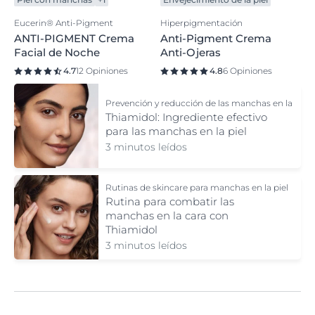
Eucerin® Anti-Pigment
Hiperpigmentación
ANTI-PIGMENT Crema
Anti-Pigment Crema
Facial de Noche
Anti-Ojeras
4.7
12 Opiniones
4.8
6 Opiniones
Prevención y reducción de las manchas en la
piel con Thiamidol
Thiamidol: Ingrediente efectivo
para las manchas en la piel
3 minutos leídos
Rutinas de skincare para manchas en la piel
Rutina para combatir las
manchas en la cara con
Thiamidol
3 minutos leídos