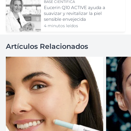
BASE CIENTÍFICA
Eucerin Q10 ACTIVE ayuda a
suavizar y revitalizar la piel
sensible envejecida
4 minutos leídos
Artículos Relacionados