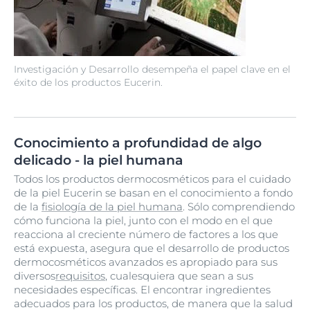
Investigación y Desarrollo desempeña el papel clave en el
éxito de los productos Eucerin.
Conocimiento a profundidad de algo
delicado - la piel humana
Todos los productos dermocosméticos para el cuidado
de la piel Eucerin se basan en el conocimiento a fondo
de la
fisiología de la piel humana
. Sólo comprendiendo
cómo funciona la piel, junto con el modo en el que
reacciona al creciente número de factores a los que
está expuesta, asegura que el desarrollo de productos
dermocosméticos avanzados es apropiado para sus
diversos
requisitos
, cualesquiera que sean a sus
necesidades específicas. El encontrar ingredientes
adecuados para los productos, de manera que la salud