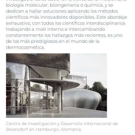
biología molecular, bioingeniería o química, y se
dedican a hallar soluciones aplicando los métodos
científicos más innovadores disponibles. Este abordaje
exhaustivo, con todos los científicos interdisciplinarios
trabajando a nivel interno e intercambiando
constantemente los hallazgos más recientes, es uno
de los más prestigiosos en el mundo de la
dermocosmética.
Centro de Investigación y Desarrollo Internacional de
Beiersdorf en Hamburgo, Alemania.