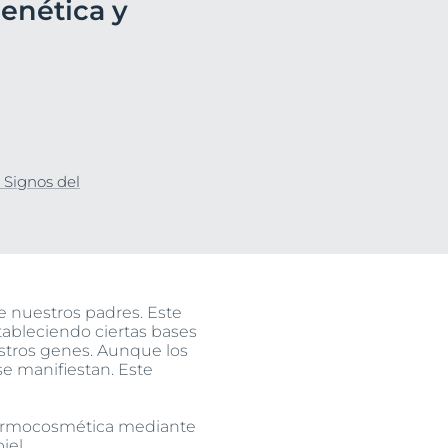
genética y
uctos
 Signos del
e nuestros padres. Este
tableciendo ciertas bases
stros genes. Aunque los
e manifiestan. Este
 dermocosmética mediante
iel.