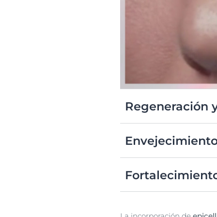
Regeneración 
Acelera la renovación cel
Envejecimient
Combate los efectos del s
Fortalecimient
Mejora la barrera protect
mantener la piel hidratad
La incorporación de
epicel