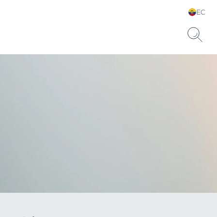
EC
Elija su idioma y país