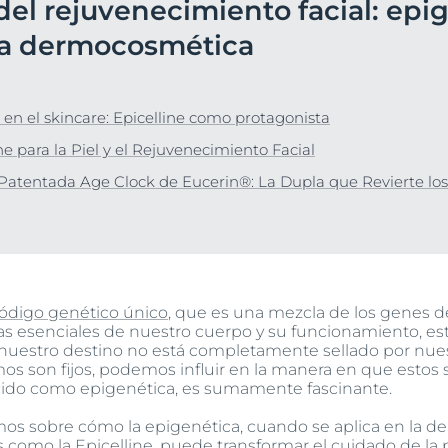
del rejuvenecimiento facial: epi
Hiperpigmentación
Sun Face Oil Control Tono Claro FPS50+
Protección Solar
bre Anti-Pigment
 la dermocosmética
5.0
3 Opiniones
UltraSensitive y Anti-
Enrojecimiento
UreaRepair
Más información
Ver todos los prod
 en el skincare: Epicelline como protagonista
ne para la Piel y el Rejuvenecimiento Facial
a Patentada Age Clock de Eucerin®: La Dupla que Revierte los
ódigo genético único
, que es una mezcla de los genes d
cas esenciales de nuestro cuerpo y su funcionamiento, es
 nuestro destino no está completamente sellado por nue
s son fijos, podemos influir en la manera en que estos s
cido como epigenética, es sumamente fascinante.
emos sobre cómo la epigenética, cuando se aplica en la
como la Epicelline, puede transformar el cuidado de la p