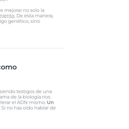
e mejorar no solo la
miento
. De esta manera,
igo genético, sino
 como
siendo testigos de una
 rama de la biología nos
lterar el ADN mismo.
Un
. Si no has oído hablar de