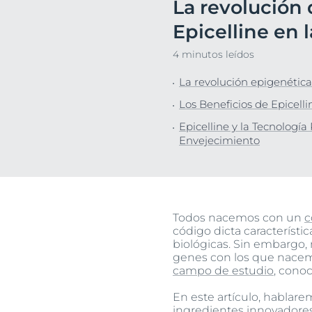
La revolución 
Piel sensible
Piel agrietada
Descu
Epicelline en
Cuidado capilar
Piel irritada
4 minutos leídos
Protección solar
Piel sensible
La revolución epigenética
Sudoración
Los Beneficios de Epicelli
Epicelline y la Tecnologí
Envejecimiento
Todos nacemos con un
c
código dicta característi
biológicas. Sin embargo,
genes con los que nacemo
campo de estudio
, cono
En este artículo, hablar
ingredientes innovadores 