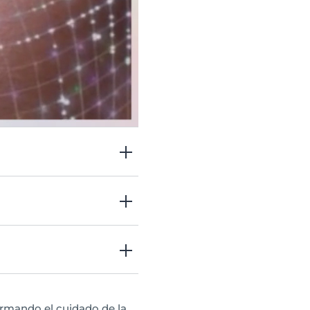
.
os esenciales para
ormando el cuidado de la