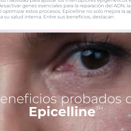
su habilidad para ajustar los interruptores epigenéticos e
sactivar genes esenciales para la reparación del ADN, la d
l optimizar estos procesos, Epicelline no solo mejora la ap
 su salud interna. Entre sus beneficios, destacan: