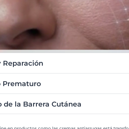
y Reparación
ular, dando como resultado una piel más fresca y juvenil.
o Prematuro
ol y la contaminación, manteniendo la piel firme y resistente
o de la Barrera Cutánea
ora de la piel, aumentando la producción de proteínas y lípid
a y protegida.
line en productos como las
cremas antiarrugas
está transf