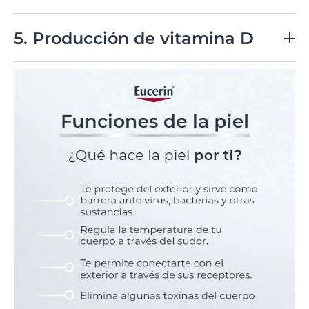
La piel puede absorber algunas sustancias y también
participa en la eliminación de desechos a través del
5. Producción de vitamina D
sudor.
La exposición a la luz solar estimula la síntesis de dicha
vitamina en la piel, lo cual es esencial para la salud
ósea y el sistema inmunológico.