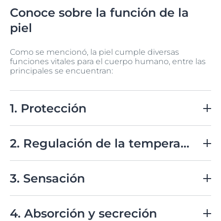
Conoce sobre la función de la
piel
Como se mencionó, la piel cumple diversas
funciones vitales para el cuerpo humano, entre las
principales se encuentran:
1. Protección
Actúa como una barrera física contra bacterias, virus, y
sustancias químicas. La queratina en el estrato córneo
2. Regulación de la temperatura
proporciona una defensa eficaz contra el daño y la
deshidratación.
A través de la sudoración y la dilatación o contracción
de los vasos sanguíneos en la dermis, la piel ayuda a
3. Sensación
mantener la temperatura corporal adecuada.
Contiene numerosos receptores sensoriales que
permiten conectarnos con el exterior y percibir
4. Absorción y secreción
estímulos como el tacto, la presión, el calor y el dolor.