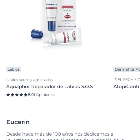
Labios
Dermatitis A
Labios secos y agrietados
PIEL SECA Y
Aquaphor Reparador de Labios S.O.S
AtopiContr
5.0
1 Opiniones
Eucerin
Desde hace más de 100 años nos dedicamos a