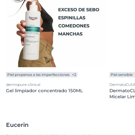
Piel propensa a las imperfecciones
+2
Piel sensible
dermopure-clinical
DermatoCLE
Gel limpiador concentrado 150ML
DermatoCL
Micelar Li
Eucerin