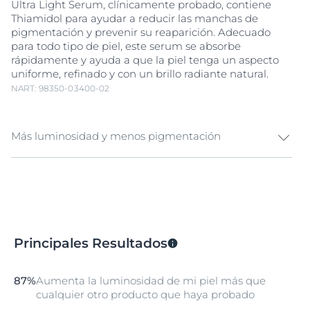
Ultra Light Serum, clínicamente probado, contiene
Thiamidol para ayudar a reducir las manchas de
pigmentación y prevenir su reaparición. Adecuado
para todo tipo de piel, este serum se absorbe
rápidamente y ayuda a que la piel tenga un aspecto
uniforme, refinado y con un brillo radiante natural.
NART: 98350-03400-02
Más luminosidad y menos pigmentación
La melanina es un pigmento natural que da color a la
piel. La exposición a la luz solar, las influencias
hormonales y el envejecimiento pueden provocar un
aumento de la producción de melanina y
desencadenar la
hiperpigmentación
. La
Principales Resultados
hiperpigmentación
aparece en forma de manchas
oscuras y manchas de la edad (también conocidas
como manchas solares) que hacen que la piel tenga
87%
Aumenta la luminosidad de mi piel más que
un aspecto desigual.
cualquier otro producto que haya probado
Eucerin Anti-Pigment Ultra Light Serum Facial