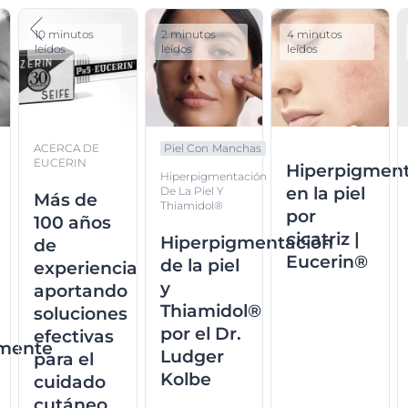
10 minutos
2 minutos
4 minutos
leídos
leídos
leídos
ACERCA DE
Piel Con Manchas
EUCERIN
Hiperpigmen
Hiperpigmentación
en la piel
O
De La Piel Y
Más de
Thiamidol®
por
100 años
cicatriz |
Hiperpigmentación
de
Eucerin®
de la piel
experiencia
y
aportando
Thiamidol®
soluciones
por el Dr.
efectivas
rmente
Ludger
para el
Kolbe
cuidado
cutáneo.