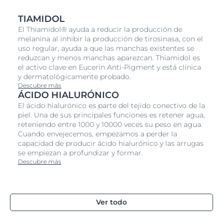
piel. Se absorbe rápidamente y deja la piel con una
TIAMIDOL
sensación de suavidad.
El Thiamidol® ayuda a reducir la producción de
El serum está clínica y dermatológicamente probado
melanina al inhibir la producción de tirosinasa, con el
para ayudar a reducir las manchas de pigmentación y
uso regular, ayuda a que las manchas existentes se
prevenir su reaparición, a la vez que proporciona a la
reduzcan y menos manchas aparezcan. Thiamidol es
piel más luminosidad. Los primeros resultados son
el activo clave en Eucerin Anti-Pigment y está clínica
visibles después de dos semanas y mejoran
y dermatológicamente probado.
continuamente con su uso regular. La piel se alisa y se
Descubre más
ve uniforme, refinada y con un brillo radiante natural.
ÁCIDO HIALURÓNICO
El ácido hialurónico es parte del tejido conectivo de la
piel. Una de sus principales funciones es retener agua,
reteniendo entre 1000 y 10000 veces su peso en agua.
Cuando envejecemos, empezamos a perder la
capacidad de producir ácido hialurónico y las arrugas
se empiezan a profundizar y formar.
Descubre más
Ver todo