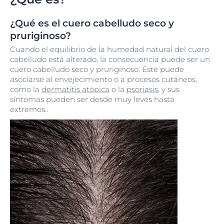
¿Qué es el cuero cabelludo seco y
pruriginoso?
Cuando el equilibrio de la humedad natural del cuero
cabelludo está alterado, la consecuencia puede ser un
cuero cabelludo seco y pruriginoso. Este puede
asociarse al envejecimiento o a procesos cutáneos,
como la
dermatitis atópica
o la
psoriasis
, y sus
síntomas pueden ser desde muy leves hasta
extremos..