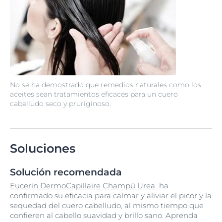
No se ha demostrado que remedios naturales como los
aceites sean tratamientos eficaces para un cuero
cabelludo seco y pruriginoso.
Soluciones
Solución recomendada
Eucerin DermoCapillaire Champú Urea
ha
confirmado su eficacia para calmar y aliviar el picor y la
sequedad del cuero cabelludo, al mismo tiempo que
confieren al cabello suavidad y brillo sano. Aprenda