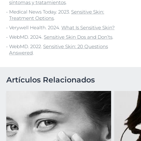
síntomas y tratamientos
.
Medical News Today. 2023.
Sensitive Skin:
Treatment Options
.
Verywell Health. 2024.
What Is Sensitive Skin?
WebMD. 2024.
Sensitive Skin Dos and Don’ts
.
WebMD. 2022.
Sensitive Skin: 20 Questions
Answered
.
Artículos Relacionados