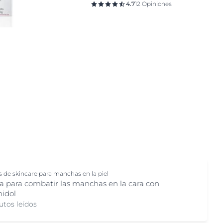
Problemas del cuero cabelludo y cabello
4.7
12 Opiniones
Protección solar
Ultrasensible
s de skincare para manchas en la piel
a para combatir las manchas en la cara con
idol
utos leídos