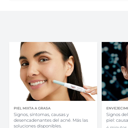
ENVEJECIMI
PIEL MIXTA A GRASA
Signos del
Signos, síntomas, causas y
piel: caus
desencadenantes del acné. Más las
soluciones disponibles.
4 minutos 