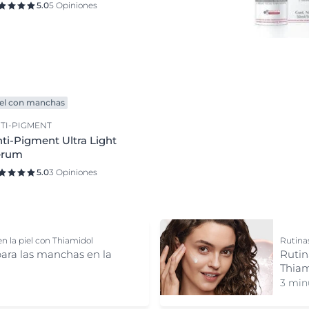
Cuidado para Bebés
5.0
5 Opiniones
Face Care
Limpieza Facial
Protección Solar
Sérums
iel con manchas
Shampoos
TI-PIGMENT
Sun Face Care
ti-Pigment Ultra Light
erum
5.0
3 Opiniones
n la piel con Thiamidol
Rutina
para las manchas en la
Rutin
Thiam
3 min