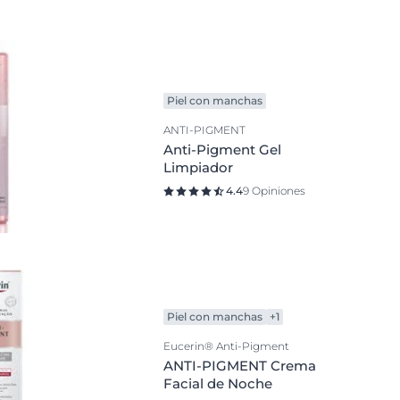
Skin Concern
Piel sensible
Dermatitis Atópica
uctos
Envejecimiento de la piel
Piel con manchas
Labios
ANTI-PIGMENT
Anti-Pigment Gel
Piel agrietada
Limpiador
Piel con manchas
4.4
9 Opiniones
Piel con picor
Piel Grasa
Piel Irritada
Piel Mixta
Piel con manchas
+1
Piel muy sensible
Eucerin® Anti-Pigment
Piel propensa a las imperfecciones
ANTI-PIGMENT Crema
Piel seca
Facial de Noche