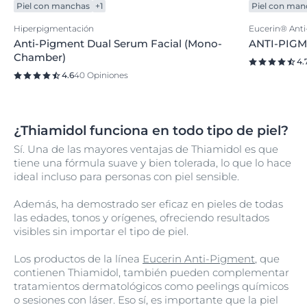
Piel con manchas
+1
Piel con man
Hiperpigmentación
Eucerin® Ant
Anti-Pigment Dual Serum Facial (Mono-
ANTI-PIGM
Chamber)
4.
4.6
40 Opiniones
¿Thiamidol funciona en todo tipo de piel?
Sí. Una de las mayores ventajas de Thiamidol es que
tiene una fórmula suave y bien tolerada, lo que lo hace
ideal incluso para personas con piel sensible.
Además, ha demostrado ser eficaz en pieles de todas
las edades, tonos y orígenes, ofreciendo resultados
visibles sin importar el tipo de piel.
Los productos de la línea
Eucerin Anti-Pigment
, que
contienen Thiamidol, también pueden complementar
tratamientos dermatológicos como peelings químicos
o sesiones con láser. Eso sí, es importante que la piel